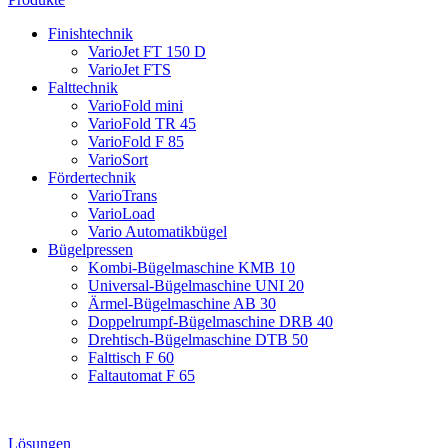
Finishtechnik
VarioJet FT 150 D
VarioJet FTS
Falttechnik
VarioFold mini
VarioFold TR 45
VarioFold F 85
VarioSort
Fördertechnik
VarioTrans
VarioLoad
Vario Automatikbügel
Bügelpressen
Kombi-Bügelmaschine KMB 10
Universal-Bügelmaschine UNI 20
Ärmel-Bügelmaschine AB 30
Doppelrumpf-Bügelmaschine DRB 40
Drehtisch-Bügelmaschine DTB 50
Falttisch F 60
Faltautomat F 65
Lösungen