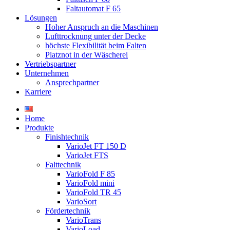
Faltautomat F 65
Lösungen
Hoher Anspruch an die Maschinen
Lufttrocknung unter der Decke
höchste Flexibilität beim Falten
Platznot in der Wäscherei
Vertriebspartner
Unternehmen
Ansprechpartner
Karriere
Home
Produkte
Finishtechnik
VarioJet FT 150 D
VarioJet FTS
Falttechnik
VarioFold F 85
VarioFold mini
VarioFold TR 45
VarioSort
Fördertechnik
VarioTrans
VarioLoad