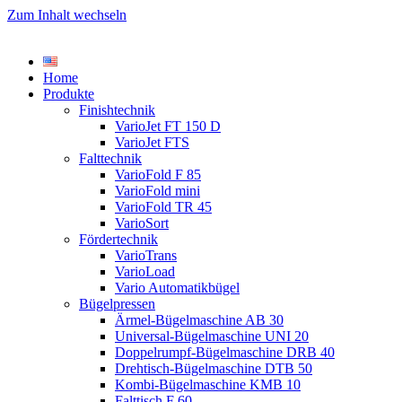
Zum Inhalt wechseln
Home
Produkte
Finishtechnik
VarioJet FT 150 D
VarioJet FTS
Falttechnik
VarioFold F 85
VarioFold mini
VarioFold TR 45
VarioSort
Fördertechnik
VarioTrans
VarioLoad
Vario Automatikbügel
Bügelpressen
Ärmel-Bügelmaschine AB 30
Universal-Bügelmaschine UNI 20
Doppelrumpf-Bügelmaschine DRB 40
Drehtisch-Bügelmaschine DTB 50
Kombi-Bügelmaschine KMB 10
Falttisch F 60